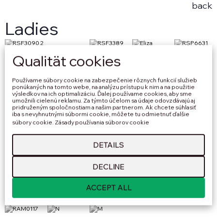
back
Ladies
Qualität cookies
Používame súbory cookie na zabezpečenie rôznych funkcií služieb
ponúkaných na tomto webe, na analýzu prístupu k nim a na použitie
výsledkov na ich optimalizáciu. Ďalej používame cookies, aby sme
umožnili cielenú reklamu. Za týmto účelom sa údaje odovzdávajú aj
pridruženým spoločnostiam a našim partnerom. Ak chcete súhlasiť
iba s nevyhnutnými súbormi cookie, môžete tu odmietnuť ďalšie
súbory cookie.
Zásady používania súborov cookie
DETAILS
DECLINE
ACCEPT ALL