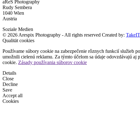
aReS Photography
Rudy Sembera
1040 Wien
Austria
Soziale Medien
© 2026 Arespix Photography - All rights reserved
Created by:
TakeIT 
Qualität cookies
Používame súbory cookie na zabezpečenie rôznych funkcií služieb po
umožnili cielenú reklamu. Za týmto účelom sa údaje odovzdávajú aj 
cookie.
Zásady používania súborov cookie
Details
Close
Decline
Save
Accept all
Cookies